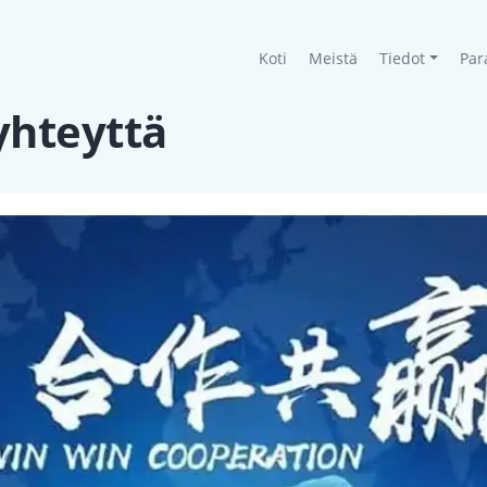
(current)
Koti
Meistä
Tiedot
Par
yhteyttä