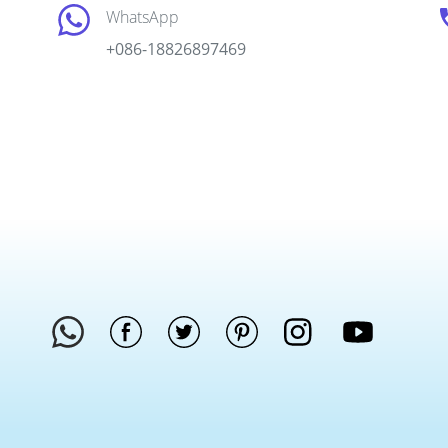
WhatsApp
+086-18826897469