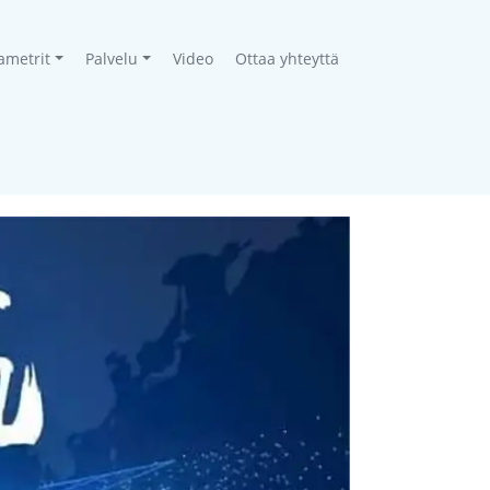
ametrit
Palvelu
Video
Ottaa yhteyttä