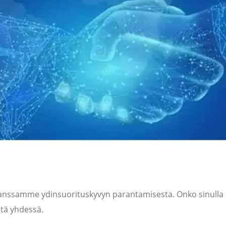
iimme
anssamme ydinsuorituskyvyn parantamisesta. Onko sinulla 
itä yhdessä.