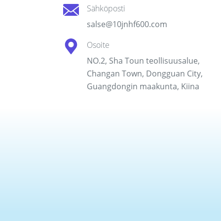
Sähköposti
salse@10jnhf600.com
Osoite
NO.2, Sha Toun teollisuusalue,
Changan Town, Dongguan City,
Guangdongin maakunta, Kiina