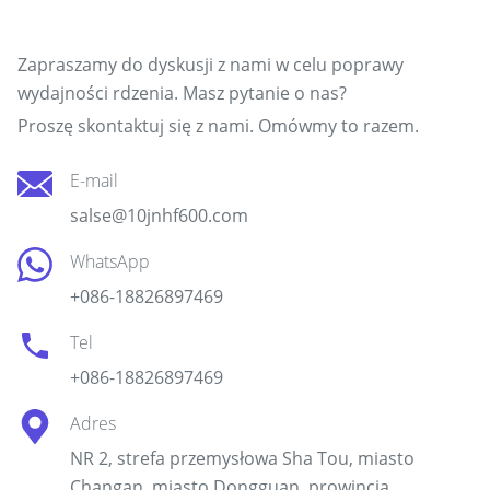
Skontaktuj się z naszym zespołem
Zapraszamy do dyskusji z nami w celu poprawy
wydajności rdzenia. Masz pytanie o nas?
Proszę skontaktuj się z nami. Omówmy to razem.
E-mail
salse@10jnhf600.com
WhatsApp
+086-18826897469
Tel
+086-18826897469
Adres
NR 2, strefa przemysłowa Sha Tou, miasto
Changan, miasto Dongguan, prowincja