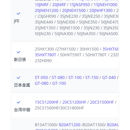
10JNRF
/
20JNRF
/
15JNSF950
/
15JNEH1000
/
20JNEH1200
/
20JNEH1500
/
20JNHF1300
/ 23JGS
/ 23JGH090 / 35JNE230 / 35JNE250 / 35JNE300 /
JFE
35JNE440 / 50JNE300 / 50JNE350 / 50JNE470 /
25JNE1350 / 30JNE1500 / 35JN230 / 35JN250 /
50JN230 / 50JNA300 / 50JNA350 / 50JNA500
25HX1300 /27HX1500 / 30HX1500 /
35HXT680T
/
35HXT780T
/ 50HXT590T / 50HXT780T / 23ZDMH0
新日铁
23ZH090
ST-050
/
ST-080
/
ST-100
/
ST-150
/
GT-040
/
GT-0
GT-080
/
GT-100
日本金属
15CS1200HF
/
20CS1200HF
/
20CS1500HF
/
25CS1500HF/30CS1800HF
台湾中钢
B15AT1000/
B20AT1200
/B20AT1500/
B20AV1200