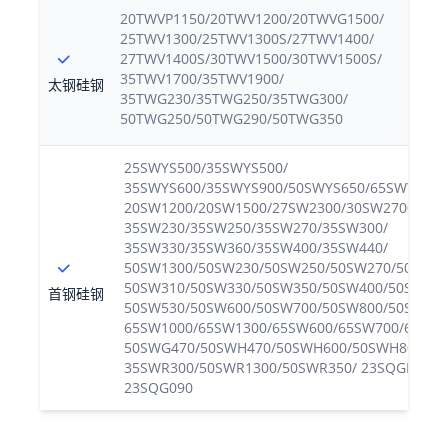
20TWVP1150/20TWV1200/20TWVG1500/
25TWV1300/25TWV1300S/27TWV1400/
27TWV1400S/30TWV1500/30TWV1500S/
35TWV1700/35TWV1900/
太钢硅钢
35TWG230/35TWG250/35TWG300/
50TWG250/50TWG290/50TWG350
25SWYS500/35SWYS500/
35SWYS600/35SWYS900/50SWYS650/65SWYS600
20SW1200/20SW1500/27SW2300/30SW2700/
35SW230/35SW250/35SW270/35SW300/
35SW330/35SW360/35SW400/35SW440/
50SW1300/50SW230/50SW250/50SW270/50SW29
50SW310/50SW330/50SW350/50SW400/50SW470
首钢硅钢
50SW530/50SW600/50SW700/50SW800/50SW100
65SW1000/65SW1300/65SW600/65SW700/65SW8
50SWG470/50SWH470/50SWH600/50SWH800/
35SWR300/50SWR1300/50SWR350/ 23SQGD085 
23SQG090