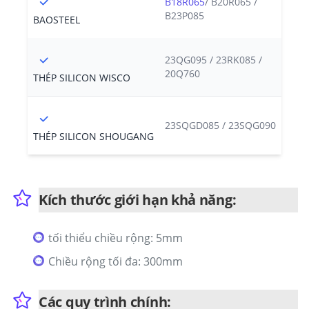
B18R065
/ B20R065 /
B23P085
BAOSTEEL
23QG095 / 23RK085 /
20Q760
THÉP SILICON WISCO
23SQGD085 / 23SQG090
THÉP SILICON SHOUGANG
Kích thước giới hạn khả năng:
tối thiểu chiều rộng: 5mm
Chiều rộng tối đa: 300mm
Các quy trình chính: