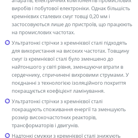
апаратів, електричних компонентів промислових
виробів і побутової електроніки. Однак більшість
кремнієвих сталевих смуг товщі 0,20 мм і
застосовуються лише до пристроїв, що працюють
на промислових частотах.
Ультратонкі стрічки з кремнієвої сталі підходять
для використання на високих частотах. Товщину
смуг із кремнієвої сталі було зменшено до
найтоншого у світі рівня, зменшуючи втрати в
сердечнику, спричинені вихровими струмами. У
поєднанні з технологією ізоляційного покриття
покращується коефіцієнт ламінування.
Ультратонкі стрічки з кремнієвої сталі
покращують споживання енергії та зменшують
розмір високочастотних реакторів,
трансформаторів і двигунів.
Надтонкі смужки з кремнієвої сталі знижують