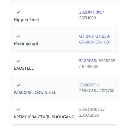
23ZDMH085
/
23ZH090
Nippon Steel
GT-040
/
GT-050
/
GT-080
/
GT-100
Ніккіндендзі
B18R065
/ B20R065
/ B23P085
BAOSTEEL
23QG095 /
23RK085 / 20Q760
WISCO SILICON STEEL
23SQGD085 /
23SQG090
КРЕМНІЄВА СТАЛЬ SHOUGANG