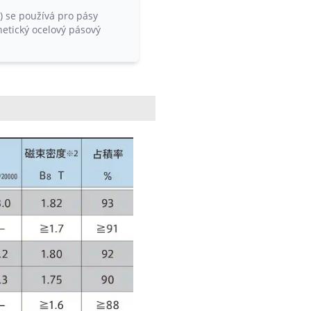
n) se používá pro pásy
netický ocelový pásový