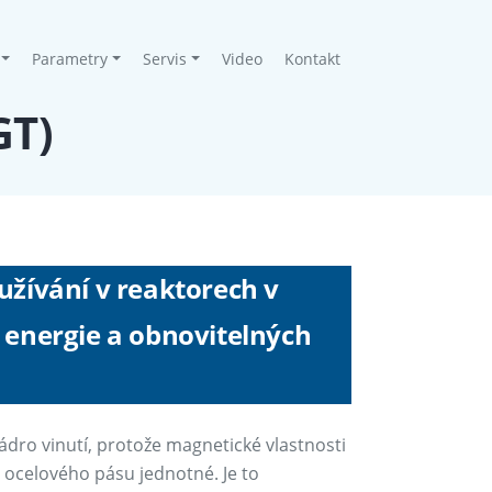
Parametry
Servis
Video
Kontakt
GT)
oužívání v reaktorech v
é energie a obnovitelných
jádro vinutí, protože magnetické vlastnosti
ocelového pásu jednotné. Je to