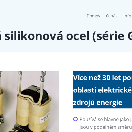
(current)
Domov
O nás
Info
silikonová ocel (série 
Více než 30 let p
oblasti elektrick
zdrojů energie
Používá se hlavně jako 
jsou v podélném směru 