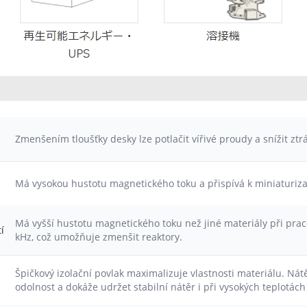
Zmenšením tloušťky desky lze potlačit vířivé proudy a snížit ztrá
Má vysokou hustotu magnetického toku a přispívá k miniaturizac
Má vyšší hustotu magnetického toku než jiné materiály při prac
í
kHz, což umožňuje zmenšit reaktory.
Špičkový izolační povlak maximalizuje vlastnosti materiálu. Ná
odolnost a dokáže udržet stabilní nátěr i při vysokých teplotách 