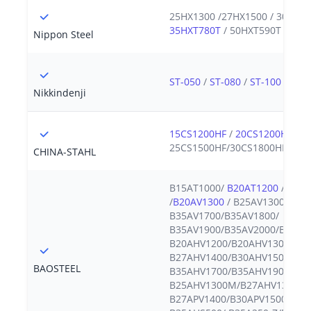
25HX1300 /27HX1500 / 30HX15
35HXT780T
/ 50HXT590T / 50H
Nippon Steel
ST-050
/
ST-080
/
ST-100
/
ST-1
Nikkindenji
15CS1200HF
/
20CS1200HF
/
2
25CS1500HF/30CS1800HF
CHINA-STAHL
B15AT1000/
B20AT1200
/B20A
/
B20AV1300
/ B25AV1300/B27A
B35AV1700/B35AV1800/
B35AV1900/B35AV2000/B35AV
B20AHV1200/B20AHV1300/
B27AHV1400/B30AHV1500/
BAOSTEEL
B35AHV1700/B35AHV1900/
B25AHV1300M/B27AHV1300M/
B27APV1400/B30APV1500/ B35