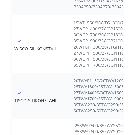
B35AHS500/ B35A250-Z/B35A2
B50A250/B50A270/B50A290/B
15WT1550/20WTG1300/
20WTG
27WGP1400/27WGP1500/ 30W
30WGP1700/30WGP1800/ 35W
35WGP1900/35WGP2100/
20WTGH1300/20WTGH1500/
WISCO-SILIKONSTAHL
27WGPH1500/27WGPH1800/
30WGPH1500/30WGPH1800/
35WGPH1700/35WGPH1900
20TWVP1150/20TWV1200/20T
25TWV1300/25TWV1300S/27T
27TWV1400S/30TWV1500/30T
35TWV1700/35TWV1900/
TISCO-SILIKONSTAHL
35TWG230/35TWG250/35TWG3
50TWG250/50TWG290/50TWG
25SWYS500/35SWYS500/
35SWYS600/35SWYS900/50SW