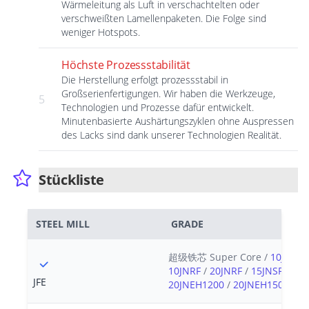
Wärmeleitung als Luft in verschachtelten oder
verschweißten Lamellenpaketen. Die Folge sind
weniger Hotspots.
Höchste Prozessstabilität
Die Herstellung erfolgt prozessstabil in
Großserienfertigungen. Wir haben die Werkzeuge,
5
Technologien und Prozesse dafür entwickelt.
Minutenbasierte Aushärtungszyklen ohne Auspressen
des Lacks sind dank unserer Technologien Realität.
Stückliste
STEEL MILL
GRADE
超级铁芯 Super Core /
10JNEX9
10JNRF
/
20JNRF
/
15JNSF950
/
JFE
20JNEH1200
/
20JNEH1500
/
20