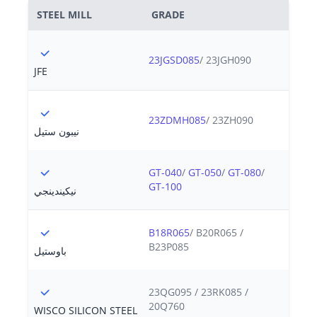
STEEL MILL
GRADE
23JGSD085
/ 23JGH090
JFE
23ZDMH085
/ 23ZH090
نيبون ستيل
GT-040
/
GT-050
/
GT-080
/
GT-100
نيكيندينجي
B18R065
/ B20R065 /
B23P085
باوستيل
23QG095 / 23RK085 /
20Q760
WISCO SILICON STEEL