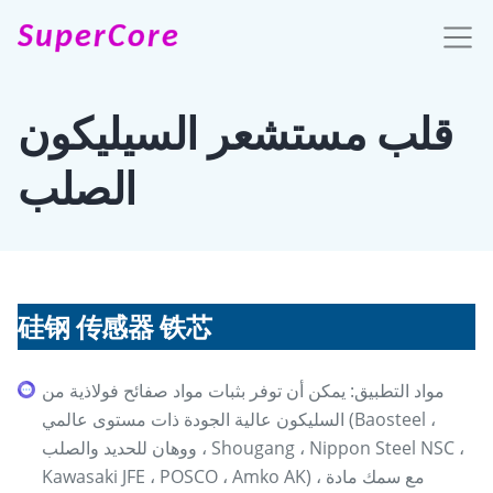
SuperCore
قلب مستشعر السيليكون
الصلب
硅钢 传感器 铁芯
مواد التطبيق: يمكن أن توفر بثبات مواد صفائح فولاذية من
السليكون عالية الجودة ذات مستوى عالمي (Baosteel ،
ووهان للحديد والصلب ، Shougang ، Nippon Steel NSC ،
Kawasaki JFE ، POSCO ، Amko AK) ، مع سمك مادة